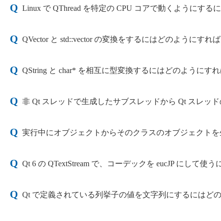
Linux で QThread を特定の CPU コアで動くよ
QVector と std::vector の変換をするにはどのよう
QString と char* を相互に型変換するにはどのよう
非 Qt スレッドで生成したサブスレッドから Qt ス
実行中にオブジェクトからそのクラスのオブジェクトを
Qt 6 の QTextStream で、コーデックを eucJP
Qt で定義されている列挙子の値を文字列にするにはど