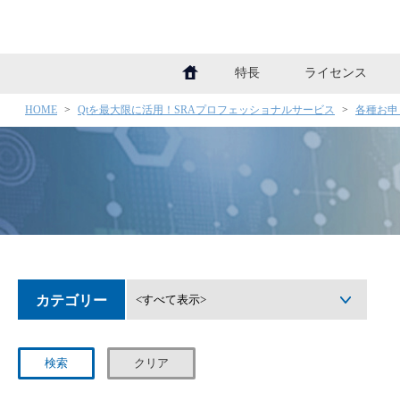
Qtを最大限に活用！SRAプロフェ
特長
ライセンス
HOME
>
Qtを最大限に活用！SRAプロフェッショナルサービス
>
各種お申
カテゴリー