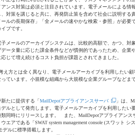
イアンス対策は必須と注目されています。電子メールによる情
し、対策を講じると共に、再発防止策を含めて社会に説明する
メールの長期保存」「全メールの速やかな検索・参照」が必要
カイブです。
子メールのアーカイブシステムは、比較的高額で、かつ、対
ブデータ量に応じた課金条件などが慣例的であったため、企業
に応じて増え続けるコスト負担が課題とされてきました。
、従来の考え方とは全く異なり、電子メールアーカイブを利用したい
なっています。小規模な組織から大規模な企業グループなどま
。
新たに提供する「
MailDepotアプライアンスサーバ
」は、Ma
モデルとして発売します。電子メールアーカイブを利用したい
類同時にリリースします。 また、MailDepotアプライアン
である「SWAT system management console (スワッ
モデルに標準搭載します。