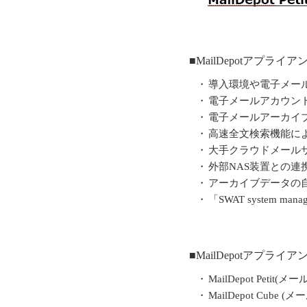
■MailDepotアプライ
・
導入環境や電子メー
・
電子メールアカウン
・
電子メールアーカイ
・
高速全文検索機能に
・
大手クラウドメール
・
外部NAS装置との
・
アーカイブデータの
・
「SWAT system
■MailDepotアプラ
・
MailDepot Petit
・
MailDepot Cube