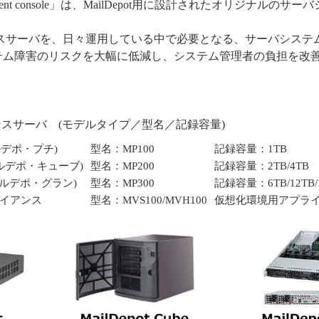
nagement console」は、MailDepot用に設計されたオリジナル
ライアンスサーバを、日々運用している中で必要となる、サーバシス
テム障害のリスクを大幅に低減し、システム管理者の負担を改
イアンスサーバ (モデルタイプ／型名／記録容量)
メールデポ・プチ)
型名：MP100
記録容量：1TB
(メールデポ・キューブ)
型名：MP200
記録容量：2TB/4TB
(メールデポ・グラン)
型名：MP300
記録容量：6TB/12TB/
プライアンス
型名：MVS100/MVH100
仮想化環境用アプラ