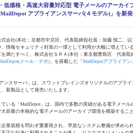
・低価格・高速大容量対応型 電子メールのアーカイ
MailDepot アプライアンスサーバ(４モデル)」を新
式会社(本社：京都市中京区、代表取締役社長：加藤 慎二、以
や、情報セキュリティ対策の一環として利用が大幅に増えてい
ズを満たすべく、株式会社ＳＲＡ(本社：東京都豊島区 代表取
MailDepot(メール・デポ)
」を搭載した「
MailDepotアプライ
。
アプライアンスサーバ」は、スワットブレインズオリジナルのアプラ
え、新製品として発売いたします。
ている「MailDepot」は、国内で多数の実績がある電子メー
で大容量の本格的な電子メールのアーカイブ環境を構築するこ
企業規模を問わず重要視され、早急なシステム整備が求めら
ど不正な行為に利用されることが多く、リスクマネジメントの