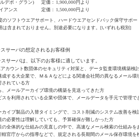
d(メールデポ・グラン)
定価：
1,900,000円より
プライアンス
定価：
1,500,000円より
のソフトウエアサポート、ハードウエアセンドバック保守サポー
は含まれておりません。別途必要になります。[いずれも税別]
ライアンスサーバの想定されるお客様例
ライアンスサーバは、以下のお客様に適しています。
規模アカウント数団体のセキュリティ対策と、データ監査環境構築検
構成する大企業で、Ｍ＆Ａなどによる関連会社間の異なるメール環
討されている方
ら、メールアーカイブ環境の構築を見送ってきた方
ビスを利用されている企業や団体で、メールデータを手元で管理で
ーカイブ製品の入替タイミングで、コスト削減のシステム改善を検
境の必要性は理解していても、予算確保が難しかった方
策の全体的な仕組みの見直しの中で、高速なメール検索の仕組みを
所轄官庁からの指導などで、規定される長期間のメール保存環境を