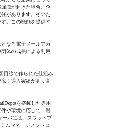
報漏洩が起きた場合、企
責任があります。そのた
です。この機能を提供す
象となる電子メールアカ
や団体の成長による利用
顧客目線で作られた仕組み
で広く導入実績があり高
ilDepotを搭載した専用
要件や環境に応じて、選
スサーバには、スワットブ
ト システムマネージメントコ