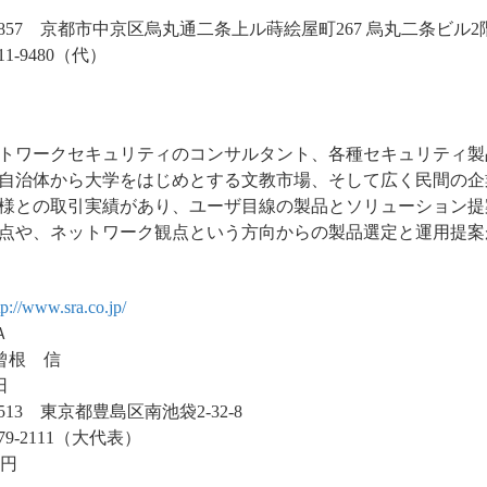
0857 京都市中京区烏丸通二条上ル蒔絵屋町267 烏丸二条ビル2
1-9480（代）
トワークセキュリティのコンサルタント、各種セキュリティ製
自治体から大学をはじめとする文教市場、そして広く民間の企
様との取引実績があり、ユーザ目線の製品とソリューション
点や、ネットワーク観点という方向からの製品選定と運用提案
tp://www.sra.co.jp/
Ａ
曾根 信
日
513 東京都豊島区南池袋2-32-8
79-2111（大代表）
万円