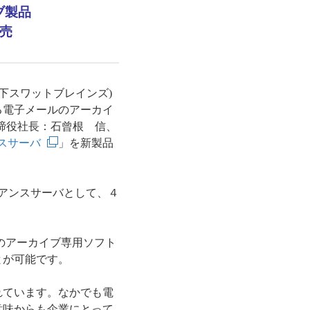
ブ製品
発売
下スワットブレインズ)
る電子メールのアーカイ
締役社長：石曾根 信、
アンスサーバ
」を新製品
イアンスサーバとして、４
ルのアーカイブ専用ソフト
とが可能です。
れています。なかでも電
意味からも企業にとって