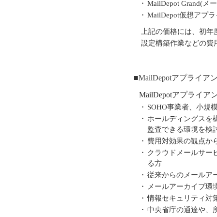
・
MailDepot Gran
・
MailDepot仮想ア
上記の価格には、初年度
設定構築作業などの費用
■MailDepotアプ
MailDepotアプ
・
SOHO事業者、小
・
ホールディングスを
監査できる環境を検
・
費用対効果の観点か
・
クラウドメールサー
る方
・
従来からのメールア
・
メールアーカイブ環
・
情報セキュリティ対
・
中央省庁の通達や、