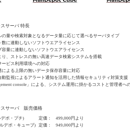
アンスサーバ 特長
ルの量や検索対象となるデータ量に応じて選べるサーバタイプ
ト数に連動しないソフトウエアライセンス
ブ容量に連動しないソフトウエアライセンス
より、ストレスの無い高速データ検索システムを搭載
サービス利用環境への対応
連携による上限の無いデータ保存容量に対応
自動監視によるアラート通知を活用した情報セキュリティ対策支援
 management console」による、システム運用に掛かるコストと管理
イアンスサーバ 販売価格
(メールデポ・プチ)
定価：
499,000円より
 (メールデポ・キューブ)
定価：
949,000円より