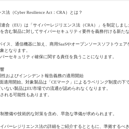
Cyber Resilience Act：CRA）とは？
、欧州連合（EU）は「サイバーレジリエンス法（CRA）」を制定しま
を含む製品に対してサイバーセキュリティ要件を義務付ける新た
デバイス、通信機器に加え、商用SaaSやオープンソースソフトウェア
象となります。
バーセキュリティ確保に関する責任を負うことになります。
響
日：脆弱性およびインシデント報告義務の適用開始
1日：全面適用開始。対象製品は「CEマーク」によるラベリング制度の
いない製品はEU市場での流通が認められなくなります。
される可能性もあります。
体制整備や技術的な対策を含め、早急な準備が求められます。
イバーレジリエンス法の詳細をご紹介するとともに、準拠するべ