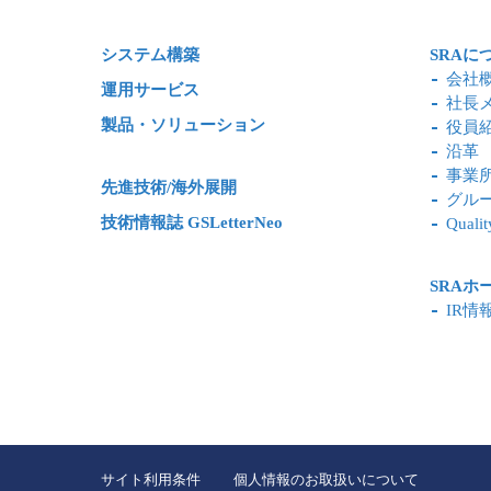
システム構築
SRAに
会社
運用サービス
社長
製品・ソリューション
役員
沿革
事業
先進技術/海外展開
グル
技術情報誌 GSLetterNeo
Qualit
SRAホ
IR情
サイト利用条件
個人情報のお取扱いについて