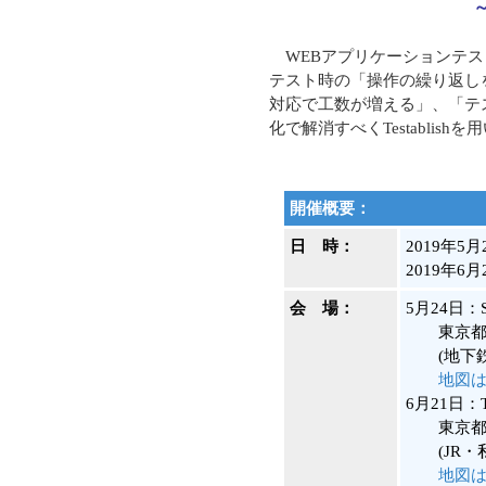
WEBアプリケーションテストの
テスト時の「操作の繰り返し
対応で工数が増える」、「テ
化で解消すべくTestabli
開催概要：
日 時：
2019年5
2019年6
会 場：
5月24日
東京都豊島
(地下鉄有
地図
6月21日
東京都豊島
(JR・私
地図