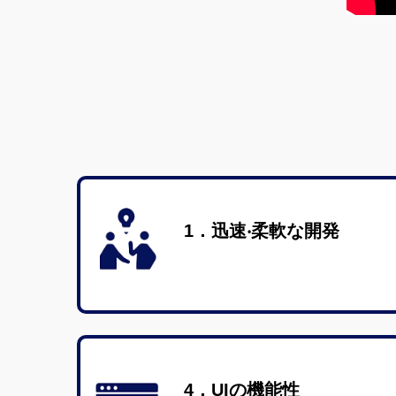
1．迅速‧柔軟な開発
4．UIの機能性