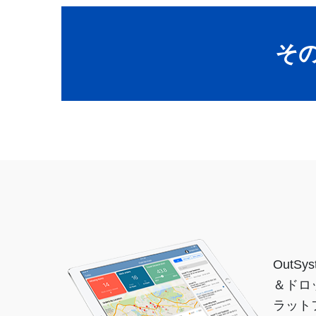
その
Out
＆ドロ
ラット