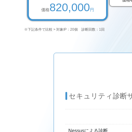
価格
820,000
価格
円
※下記条件で比較 > 対象IP：20個 診断回数：1回
セキュリティ診断
Nessusによる診断