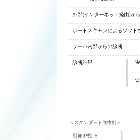
外部
(インターネット経由)
か
ポートスキャンによる
ソフト
サーバ内部からの診断
診断
結果
N
セ
＜スタンダード価格例＞
対象IP数: 8