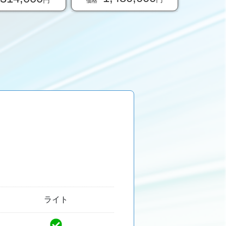
円
価格
ライト