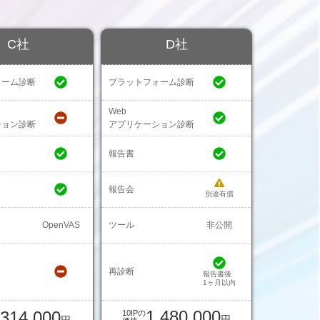
C社
D社
ォーム診断
プラットフォーム診断
Web
ション診断
アプリケーション診断
報告書
報告会
別途有償
OpenVAS
ツール
非公開
再診断
報告書後
1ヶ月以内
1,480,000
,314,000
10IPの
円