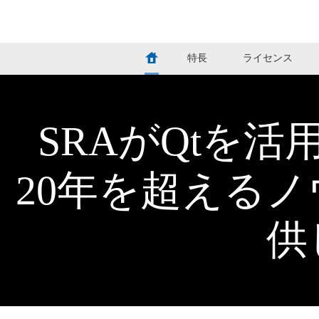
Qtを最大限に活用！SRAプロフェ
特長
ライセンス
SRAがQtを
20年を超える
供