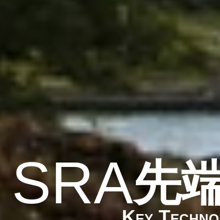
SRA
先
Key Techno